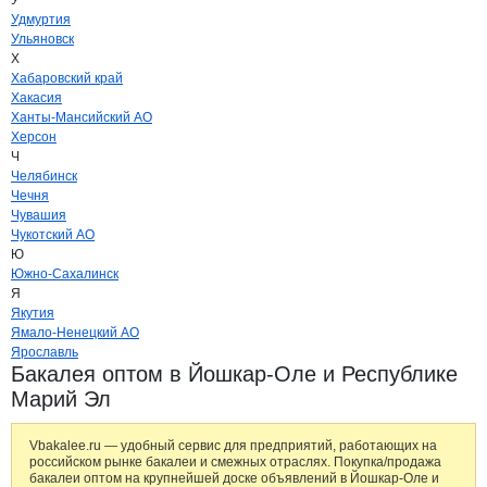
У
Удмуртия
Ульяновск
Х
Хабаровский край
Хакасия
Ханты-Мансийский АО
Херсон
Ч
Челябинск
Чечня
Чувашия
Чукотский АО
Ю
Южно-Сахалинск
Я
Якутия
Ямало-Ненецкий АО
Ярославль
Бакалея оптом в Йошкар-Оле и Республике
Марий Эл
Vbakalee.ru — удобный сервис для предприятий, работающих на
российском рынке бакалеи и смежных отраслях. Покупка/продажа
бакалеи оптом на крупнейшей доске объявлений в Йошкар-Оле и