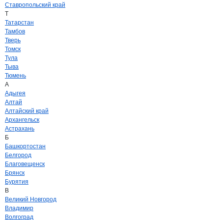
Ставропольский край
Т
Татарстан
Тамбов
Тверь
Томск
Тула
Тыва
Тюмень
А
Адыгея
Алтай
Алтайский край
Архангельск
Астрахань
Б
Башкортостан
Белгород
Благовещенск
Брянск
Бурятия
В
Великий Новгород
Владимир
Волгоград