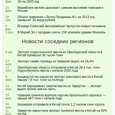
фев
Эл за 2020 год
25
Марийское молоко дорожает самыми высокими темпами в
фев
России
18
Оборот компании «Эссен Продакшн АГ» за 2013 год
сен
превысит 30 млрд рублей
5
Йошкар-Олинский мясокомбинат выпустил новые пельмени
мая
9 дек
В Марий Эл с продажи сняты 158 упаковок аджики Махеевъ
Новости соседних регионов
6 авг
Экспорт подсолнечного масла из Оренбургской области в
Китай превысил 30 тысяч тонн
17
Экспорт семян горчицы из Чувашии вырос на 18,4%
июл
13
Оренбургская область отправила в Китай 28,4 тыс. тонн
июл
подсолнечного масла с начала 2026 года
9
Башкортостан нарастил экспорт рапсового масла в Китай:
июл
свыше 7,6 тыс. тонн за полгода
24
Китай наращивает закупки масла из Удмуртии — экспорт
июн
вырос более чем на треть
19
Чувашия приняла крупную партию бразильского арахиса —
июн
свыше 487 тонн с начала года
16
Башкирия отправила в Китай почти 1,2 тысячи тонн гороха
июн
11
Удмуртия нарастила экспорт льняного масла в Китай на 50%
июн
за год