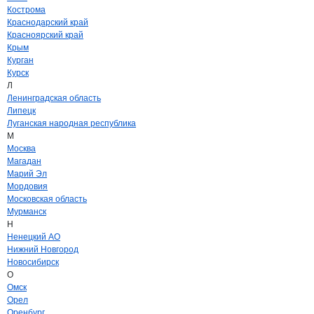
Кострома
Краснодарский край
Красноярский край
Крым
Курган
Курск
Л
Ленинградская область
Липецк
Луганская народная республика
М
Москва
Магадан
Марий Эл
Мордовия
Московская область
Мурманск
Н
Ненецкий АО
Нижний Новгород
Новосибирск
О
Омск
Орел
Оренбург