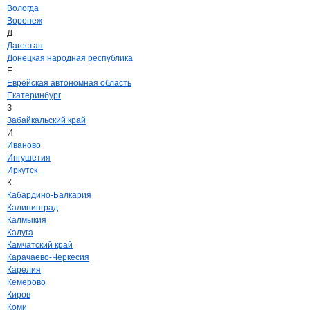
Вологда
Воронеж
Д
Дагестан
Донецкая народная республика
Е
Еврейская автономная область
Екатеринбург
З
Забайкальский край
И
Иваново
Ингушетия
Иркутск
К
Кабардино-Балкария
Калининград
Калмыкия
Калуга
Камчатский край
Карачаево-Черкесия
Карелия
Кемерово
Киров
Коми